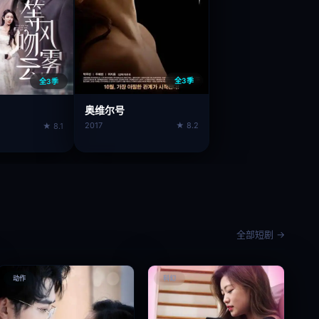
全3季
全3季
奥维尔号
2017
★ 8.2
★ 8.1
全部短剧 →
动作
科幻