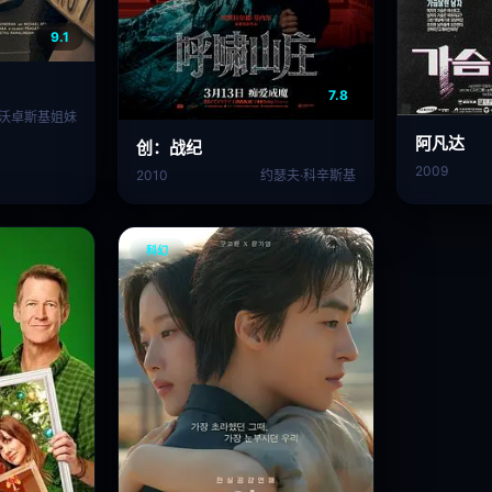
9.1
7.8
沃卓斯基姐妹
阿凡达
创：战纪
2009
2010
约瑟夫·科辛斯基
科幻