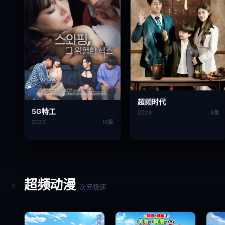
超频时代
5G特工
2024
8集
2023
10集
超频动漫
· 次元极速