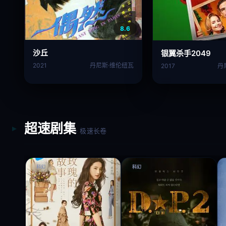
8.6
沙丘
银翼杀手2049
2021
丹尼斯·维伦纽瓦
2017
丹
超速剧集
· 极速长卷
科幻
科幻