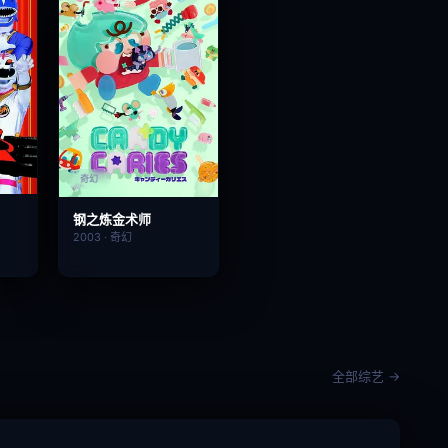
奇幻
钢之炼金术师
2003 · 奇幻
全部综艺 →