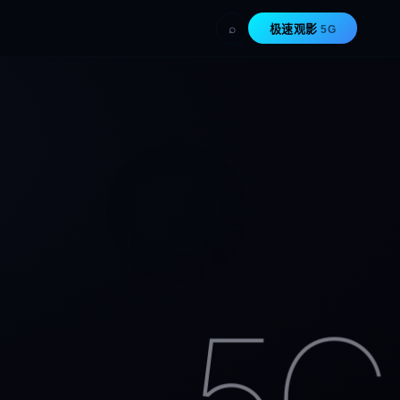
⌕
极速观影
5G
5G