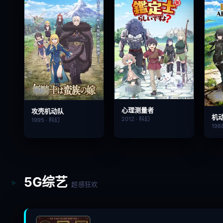
科幻
科幻
科
心理测量者
攻壳机动队
机
2012 · 科幻
1995 · 科幻
198
5G综艺
· 超感狂欢