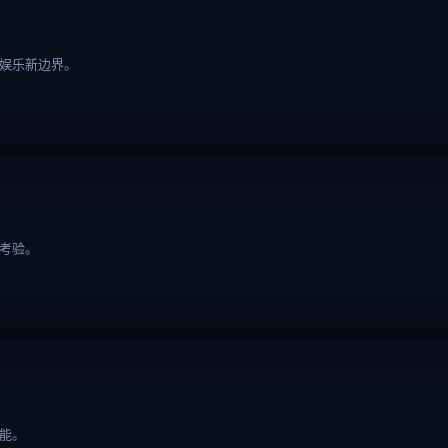
来娱乐新边界。
考验。
能。