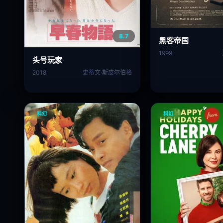
8.7
黑客帝国
1999
头号玩家
2018
史蒂文·斯皮尔伯格
科幻
科幻