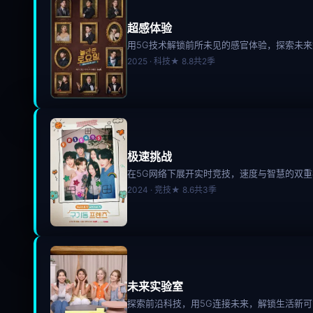
超感体验
用5G技术解锁前所未见的感官体验，探索未
2025 · 科技
★ 8.8
共2季
极速挑战
在5G网络下展开实时竞技，速度与智慧的双重
2024 · 竞技
★ 8.6
共3季
未来实验室
探索前沿科技，用5G连接未来，解锁生活新可