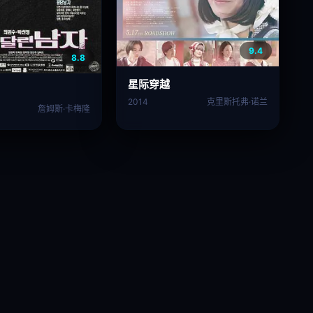
9.4
8.8
星际穿越
2014
克里斯托弗·诺兰
詹姆斯·卡梅隆