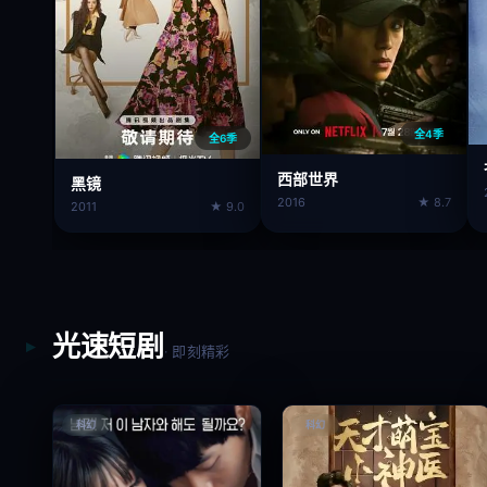
全4季
全6季
西部世界
黑镜
2016
★ 8.7
2011
★ 9.0
光速短剧
· 即刻精彩
科幻
科幻