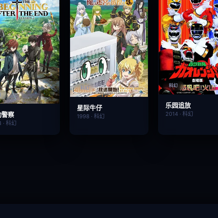
科幻
科幻
幻
乐园追放
星际牛仔
动警察
2014 · 科幻
1998 · 科幻
8 · 科幻