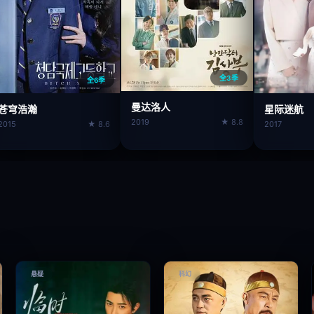
全3季
全6季
曼达洛人
苍穹浩瀚
星际迷航
2019
★ 8.8
2015
★ 8.6
2017
悬疑
科幻