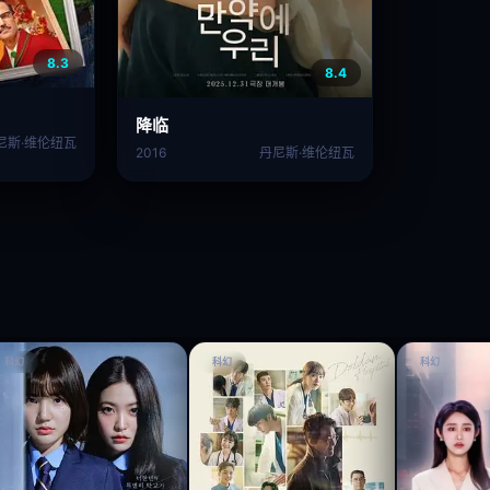
8.3
8.4
降临
尼斯·维伦纽瓦
2016
丹尼斯·维伦纽瓦
科幻
科幻
科幻